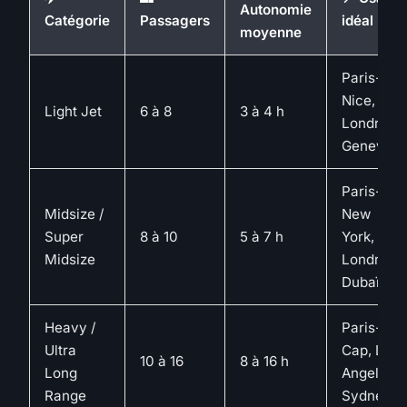
Autonomie
Catégorie
Passagers
idéal
moyenne
Paris-
Nice,
Light Jet
6 à 8
3 à 4 h
Londres-
Geneve
Paris-
Midsize /
New
Super
8 à 10
5 à 7 h
York,
Midsize
Londres-
Dubaï
Heavy /
Paris-Le
Ultra
Cap, Los
10 à 16
8 à 16 h
Long
Angeles-
Range
Sydney